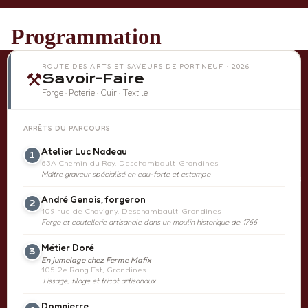
Programmation
+
ROUTE DES ARTS ET SAVEURS DE PORTNEUF · 2026
⚒
Savoir-Faire
−
Forge · Poterie · Cuir · Textile
Leaflet
|
© OpenStreetMap
ARRÊTS DU PARCOURS
Atelier Luc Nadeau
1
63A Chemin du Roy, Deschambault-Grondines
Maître graveur spécialisé en eau-forte et estampe
À propos
André Genois, forgeron
2
109 rue de Chavigny, Deschambault-Grondines
Forge et coutellerie artisanale dans un moulin historique de 1766
Métier Doré
3
En jumelage chez Ferme Mafix
105 2e Rang Est, Grondines
Tissage, filage et tricot artisanaux
Dompierre