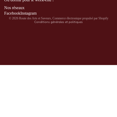
Politique d’expédition
Nos réseaux
Coordonnées
Facebook
Instagram
© 2026
Route des Arts et Saveurs
,
Commerce électronique propulsé par Shopify
Conditions générales et politiques
Nous contacte