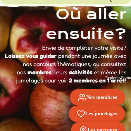
s
Où aller
ensuite?
Envie de compléter votre visite?
Laissez vous guider
pendant une journée avec
nos parcours thématiques, ou consultez
nos
membres
, leurs
activités
et même les
Explorer Portn
jumelages pour voir
2 membres en 1 arrêt
!
Nos membres
Les jumelages
Les parcours