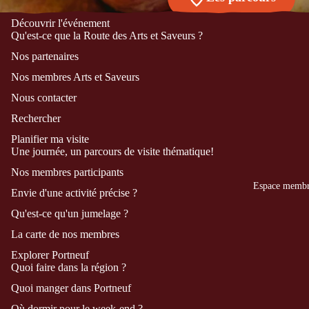
Découvrir l'événement
Qu'est-ce que la Route des Arts et Saveurs ?
Nos partenaires
Nos membres Arts et Saveurs
Nous contacter
Rechercher
Planifier ma visite
Une journée, un parcours de visite thématique!
Nos membres participants
Espace memb
Envie d'une activité précise ?
Qu'est-ce qu'un jumelage ?
La carte de nos membres
Explorer Portneuf
Politique de confidentialité
Quoi faire dans la région ?
Politique de remboursement
Quoi manger dans Portneuf
Conditions d’utilisation
Où dormir pour le week-end ?