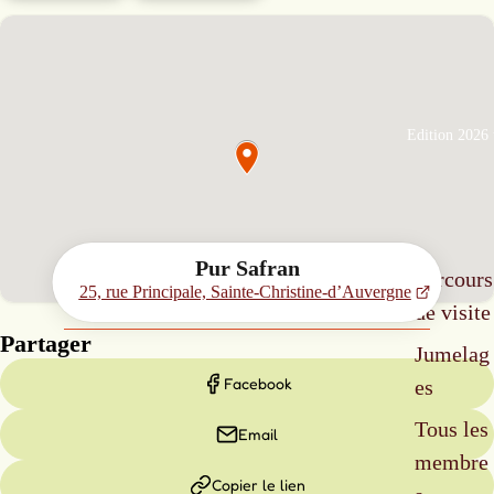
Edition 2026
Pur Safran
Parcours
25, rue Principale, Sainte-Christine-d’Auvergne
de visite
Partager
Jumelag
Facebook
es
Tous les
Email
membre
Copier le lien